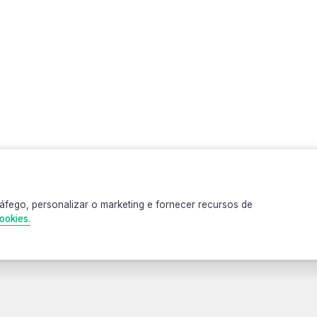
Produtos relacionados
áfego, personalizar o marketing e fornecer recursos de
Sem categoria
Sem categoria
,
,
ategoria
S
ookies.
Oculos
Oculos
 Bravus
Oc
Oculos bravus
Oculos bravus
ad P
inf
modelo Rum
modelo Woods
C
80,00
azul
R$
179,90
R$
179,90
 de texto que o servidor web armazena em