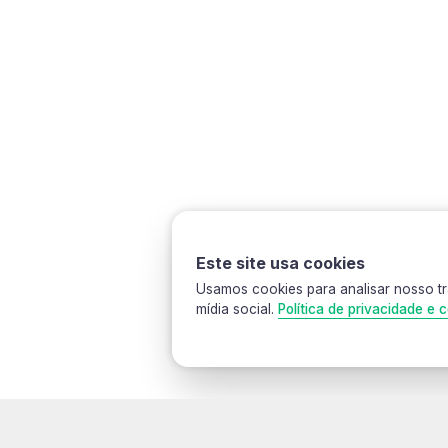
Sem categoria
Oculos
Livro ‘A magia
Oculos bravus
do caminho “
modelo Rum
R$
179,90
Este site usa cookies
Usamos cookies para analisar nosso tr
Sem c
mídia social.
Política de privacidade e c
Óculos
Ro
R$
2
Selecionar Cookies
Cookies são pequenos arquivos