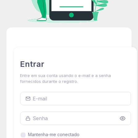
Entrar
Entre em sua conta usando o e-mail e a senha
fornecidos durante o registro.
Nome de usuário ou endereço de e-mail
Senha
Most
Mantenha-me conectado