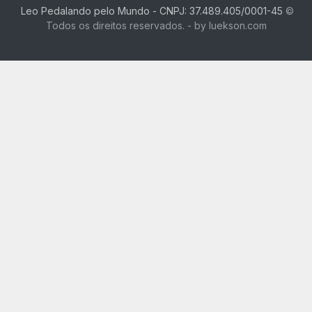
Leo Pedalando pelo Mundo - CNPJ: 37.489.405/0001-45
©
Todos os direitos reservados. - by luekson.com