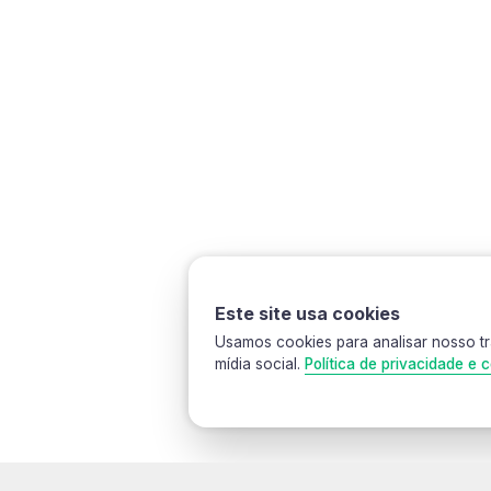
PRÉ- VENDA( Entregas no primeiro semestre de 2025)
O livro retrata os incríveis relatos e sensações extraordin
Este site usa cookies
Usamos cookies para analisar nosso tr
mídia social.
Política de privacidade e c
Selecionar Cookies