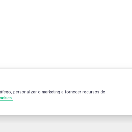
árias vividas durante um pedal de 166 dias, pelas 27 capitais do Bra
áfego, personalizar o marketing e fornecer recursos de
ookies.