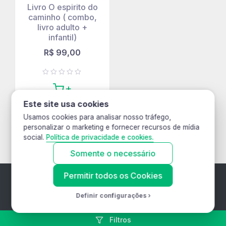
Livro O espirito do
caminho ( combo,
livro adulto +
infantil)
R$
99,00
Este site usa cookies
Usamos cookies para analisar nosso tráfego,
personalizar o marketing e fornecer recursos de mídia
social.
Política de privacidade e cookies.
Somente o necessário
Permitir todos os Cookies
Leo Pedalando pelo Mundo - CNPJ: 37.489.405/0001-45
©
Definir configurações
Todos os direitos reservados. - by luekson.com
Filtros