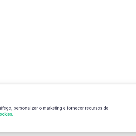
o nas costas
Produtos relacionados
áfego, personalizar o marketing e fornecer recursos de
ookies.
e ciclismo
MISA
ULINA