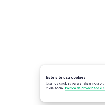
Camisa feminina edição especial Caboraí-Chuí, com bols
Este site usa cookies
Usamos cookies para analisar nosso tr
mídia social.
Política de privacidade e c
Camisa de ciclismo
Camisa de ciclismo
Camisa d
11% OFF
Camisa
Camisa edição
CA
feminina
Oriente
MASC